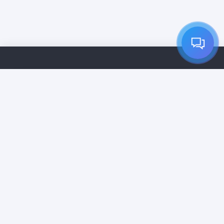
Accueil
Services
Tarifs
Entreprises de Nettoyage
Contact
Abonnement VIP
Clinnco est une marketplace en ligne. Les services de
nettoyage sont fournis par des professionnels